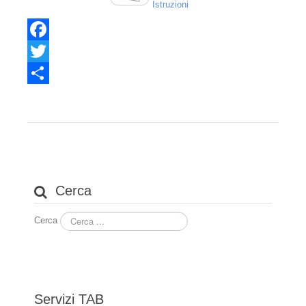
Istruzioni
Gli arbitri
Elenco arbitri - Organigramma 2015 - 2020
Facebook
Elenco arbitri - Organigramma 2025
Twitter
Consulenti Tecnici T.A.B.
Share
Il presidente
Il Vice Presidente
Il segretario
Cerca
La segreteria
Cerca
Comitato scientifico
Probiviri
Sede
Servizi TAB