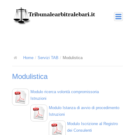
Home
Arbitrato
La giustizia arbitrale
Home
/
Servizi TAB
/
Modulistica
L'arbitrato interno o nazionale
Modulistica
L'arbitrato amministrato
L'arbitrato nel diritto internazionale
Modulo ricerca volontà compromissoria
Istruzioni
T.A.B.
Modulo Istanza di avvio di procedimento
Istruzioni
L'arbitrato amministrato TAB
Modulo Iscrizione al Registro
Collegi multidisciplinari
dei Consulenti