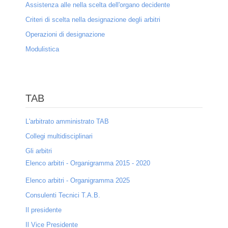
Assistenza alle nella scelta dell'organo decidente
Dove siamo
Criteri di scelta nella designazione degli arbitri
Operazioni di designazione
Contatti
Modulistica
Privacy
Mappa del sito
Collaborazioni
TAB
Sponsor
L'arbitrato amministrato TAB
Collegi multidisciplinari
Entra
Gli arbitri
Elenco arbitri - Organigramma 2015 - 2020
Elenco arbitri - Organigramma 2025
Consulenti Tecnici T.A.B.
Il presidente
Il Vice Presidente