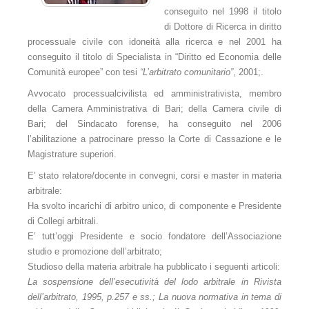
Gli arbitri
conseguito nel 1998 il titolo
di Dottore di Ricerca in diritto
Elenco arbitri - Organigramma 2015 - 2020
processuale civile con idoneità alla ricerca e nel 2001 ha
conseguito il titolo di Specialista in “Diritto ed Economia delle
Elenco arbitri - Organigramma 2025
Comunità europee” con tesi
“L’arbitrato comunitario”
, 2001;.
Consulenti Tecnici T.A.B.
Avvocato processualcivilista ed amministrativista, membro
della Camera Amministrativa di Bari; della Camera civile di
Il presidente
Bari; del Sindacato forense, ha conseguito nel 2006
l’abilitazione a patrocinare presso la Corte di Cassazione e le
Il Vice Presidente
Magistrature superiori.
Il segretario
E’ stato relatore/docente in convegni, corsi e master in materia
arbitrale:
La segreteria
Ha svolto incarichi di arbitro unico, di componente e Presidente
di Collegi arbitrali.
Comitato scientifico
E’ tutt’oggi Presidente e socio fondatore dell’Associazione
studio e promozione dell’arbitrato;
Probiviri
Studioso della materia arbitrale ha pubblicato i seguenti articoli:
La sospensione dell’esecutività del lodo arbitrale in Rivista
Sede
dell’arbitrato, 1995, p.257 e ss.; La nuova normativa in tema di