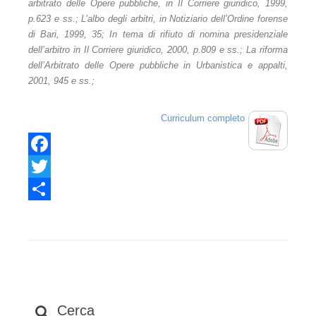
arbitrato delle Opere pubbliche, in Il Corriere giuridico, 1999,
Servizi TAB
p.623 e ss.; L’albo degli arbitri, in Notiziario dell’Ordine forense
Regolamento
di Bari, 1999, 35; In tema di rifiuto di nomina presidenziale
dell’arbitro in Il Corriere giuridico, 2000, p.809 e ss.; La riforma
Servizi di segreteria
dell’Arbitrato delle Opere pubbliche in Urbanistica e appalti,
2001, 945 e ss.;
Registro Consulenti Tecnici
Categorie professionali
Curriculum comp
leto
Requisiti
Facebook
Domanda
Twitter
Modalità
Share
Norme contrattuali
Redazione clausole e convenzioni d'arbitrato
Assistenza alle nella scelta dell'organo decidente
Cerca
Criteri di scelta nella designazione degli arbitri