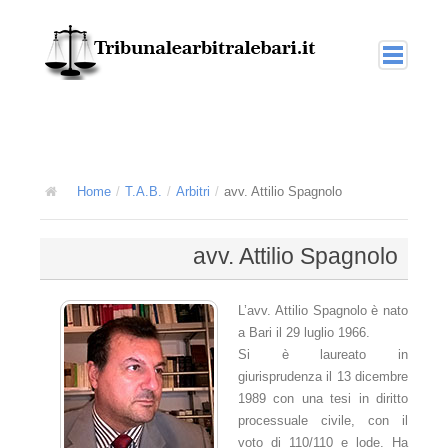
Home
Arbitrato
La giustizia arbitrale
Home
/
T.A.B.
/
Arbitri
/
avv. Attilio Spagnolo
L'arbitrato interno o nazionale
avv. Attilio Spagnolo
L'arbitrato amministrato
L'arbitrato nel diritto internazionale
L’avv. Attilio Spagnolo è nato
a Bari il 29 luglio 1966.
T.A.B.
Si è laureato in
giurisprudenza il 13 dicembre
L'arbitrato amministrato TAB
1989 con una tesi in diritto
Collegi multidisciplinari
processuale civile, con il
voto di 110/110 e lode. Ha