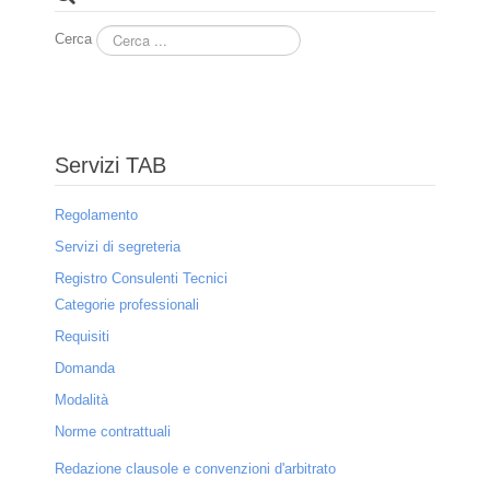
Cerca
Operazioni di designazione
Modulistica
Procedure e costi
Servizi TAB
Ricerca della volontà compromissoria
Regolamento
Procedimenti non contenziosi
Servizi di segreteria
Procedimenti contenziosi
Registro Consulenti Tecnici
Arbitrati
Categorie professionali
Requisiti
Arbitrati speciali
Domanda
Designazione arbitri
Modalità
Norme contrattuali
Costi
Redazione clausole e convenzioni d'arbitrato
Chi siamo