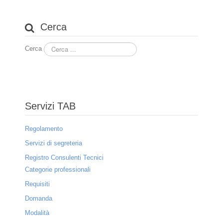
Operazioni di designazione
Cerca
Modulistica
Cerca
Procedure e costi
Ricerca della volontà compromissoria
Procedimenti non contenziosi
Servizi TAB
Procedimenti contenziosi
Regolamento
Arbitrati
Servizi di segreteria
Registro Consulenti Tecnici
Arbitrati speciali
Categorie professionali
Designazione arbitri
Requisiti
Costi
Domanda
Modalità
Chi siamo