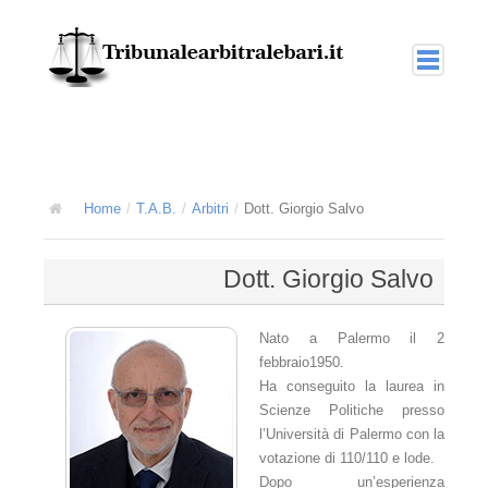
Home
Arbitrato
La giustizia arbitrale
Home
/
T.A.B.
/
Arbitri
/
Dott. Giorgio Salvo
L'arbitrato interno o nazionale
Dott. Giorgio Salvo
L'arbitrato amministrato
L'arbitrato nel diritto internazionale
Nato a Palermo il 2
febbraio1950.
T.A.B.
Ha conseguito la laurea in
Scienze Politiche presso
L'arbitrato amministrato TAB
l’Università di Palermo con la
Collegi multidisciplinari
votazione di 110/110 e lode.
Dopo un’esperienza