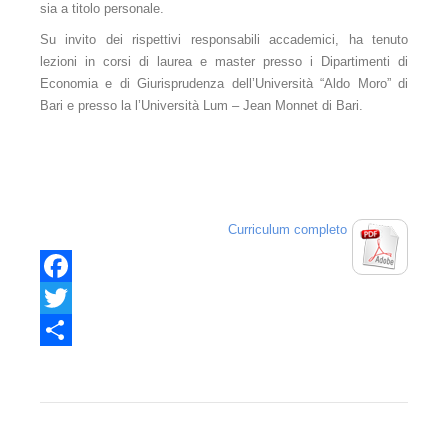
Servizi TAB
sia a titolo personale.
Su invito dei rispettivi responsabili accademici, ha tenuto
Regolamento
lezioni in corsi di laurea e master presso i Dipartimenti di
Economia e di Giurisprudenza dell’Università “Aldo Moro” di
Servizi di segreteria
Bari e presso la l’Università Lum – Jean Monnet di Bari.
Registro Consulenti Tecnici
Categorie professionali
Requisiti
Curriculum comp
leto
Domanda
Modalità
Facebook
Norme contrattuali
Twitter
Share
Redazione clausole e convenzioni d'arbitrato
Assistenza alle nella scelta dell'organo decidente
Criteri di scelta nella designazione degli arbitri