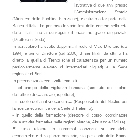
Gli arbitri
lavorativa di due anni presso
l’Amministrazione Statale
Elenco arbitri - Organigramma 2015 - 2020
(Ministero della Pubblica Istruzione), è entrato a far parte della
Banca d’Italia, ha percorso le varie fasi della carriera nella rete
Elenco arbitri - Organigramma 2025
delle filiali, fino a conseguire il massimo grado dirigenziale
(Direttore di Sede).
Consulenti Tecnici T.A.B.
In particolare ha svolto dapprima il ruolo di Vice Direttore (dal
1994) e poi di Direttore (dal 2000) di sei filiali; da ultimo ha
Il presidente
diretto la quella di Trento (che si caratterizza per un numero
Il Vice Presidente
particolarmente elevato di intermediari vigilati) e la Sede
regionale di Bari.
Il segretario
In precedenza aveva svolto compiti:
- nel campo della vigilanza bancaria (sostituto del titolare
La segreteria
dell’ufficio di Catanzaro, ispettore);
- in quello dell’analisi economica (Responsabile del Nucleo per
Comitato scientifico
la ricerca economica della Sede di Palermo);
- in quello della formazione (direttore di corso, coordinatore
Probiviri
delle attività formative nelle regioni Marche, Abruzzo e Molise).
E’ stato relatore in numerosi convegni su tematiche
Sede
economiche e di vigilanza bancaria, sia per conto della Banca