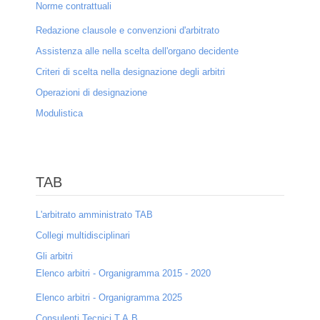
Norme contrattuali
Dove siamo
Redazione clausole e convenzioni d'arbitrato
Contatti
Assistenza alle nella scelta dell'organo decidente
Criteri di scelta nella designazione degli arbitri
Privacy
Operazioni di designazione
Mappa del sito
Modulistica
Collaborazioni
Sponsor
TAB
Entra
L'arbitrato amministrato TAB
Collegi multidisciplinari
Gli arbitri
Elenco arbitri - Organigramma 2015 - 2020
Elenco arbitri - Organigramma 2025
Consulenti Tecnici T.A.B.